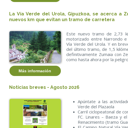
La Vía Verde del Urola, Gipuzkoa, se acerca a 
nuevos km que evitan un tramo de carretera
Este nuevo tramo de 2,73 kil
motorizado entre Narrondo e 
Vía Verde del Urola. Y en bre
del último tramo, de 1,5 kilóme
definitivamente Zumaia con Zes
como hasta ahora por la peligr
Más información
Noticias breves - Agosto 2026
Apúntate a las activida
Verde del Plazaola
Carril ciclopeatonal de c
FC. Linares – Baeza y e
Renacimiento (tramo Guad
El Camino Natural Vía V