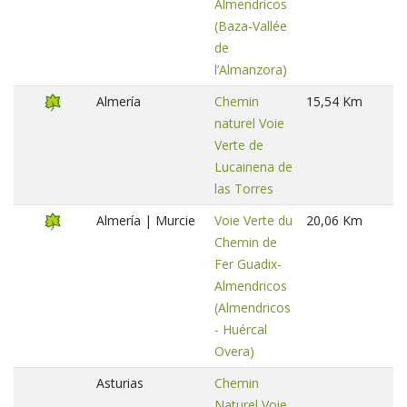
Almendricos
(Baza-Vallée
de
l’Almanzora)
Almería
Chemin
15,54 Km
naturel Voie
Verte de
Lucainena de
las Torres
Almería | Murcie
Voie Verte du
20,06 Km
Chemin de
Fer Guadix-
Almendricos
(Almendricos
- Huércal
Overa)
Asturias
Chemin
Naturel Voie