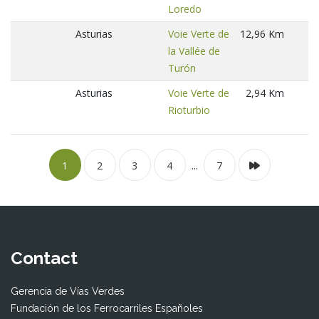
Loredo
Asturias
Voie Verte de
12,96 Km
la Vallée de
Turón
Asturias
Voie Verte de
2,94 Km
Rioturbio
...
1
2
3
4
7
Contact
Gerencia de Vías Verdes
Fundación de los Ferrocarriles Españoles