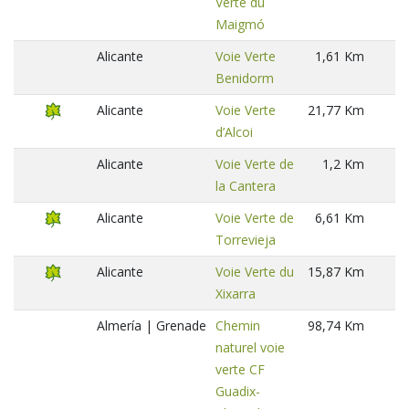
Verte du
Maigmó
Alicante
Voie Verte
1,61 Km
Benidorm
Alicante
Voie Verte
21,77 Km
d’Alcoi
Alicante
Voie Verte de
1,2 Km
la Cantera
Alicante
Voie Verte de
6,61 Km
Torrevieja
Alicante
Voie Verte du
15,87 Km
Xixarra
Almería | Grenade
Chemin
98,74 Km
naturel voie
verte CF
Guadix-