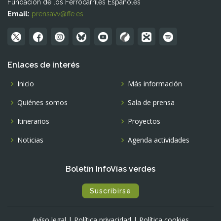
Fundación de los Ferrocarriles Españoles
Email:
prensavv@ffe.es
Enlaces de interés
Inicio
Más información
Quiénes somos
Sala de prensa
Itinerarios
Proyectos
Noticias
Agenda actividades
Boletín InfoVías verdes
Suscribirse
Avíso legal
|
Política privacidad
|
Política cookies