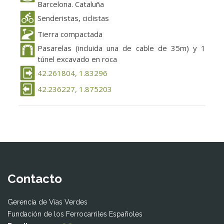
Barcelona. Cataluña
Senderistas, ciclistas
Tierra compactada
Pasarelas (incluida una de cable de 35m) y 1
túnel excavado en roca
42.261804, 1.83296
42.236227, 1.875203
Contacto
Gerencia de Vías Verdes
Fundación de los Ferrocarriles Españoles