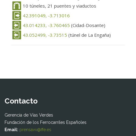
10 túneles, 21 puentes y viaductos
42.391049, -3.713016
43.014233, -3.760465
(Cidad-Dosante)
43.052499, -3.73515
(túnel de La Engaña)
Contacto
Gerencia de Vías Verdes
Fundación de los Ferrocarriles Españoles
Email:
prensavv@ffe.es