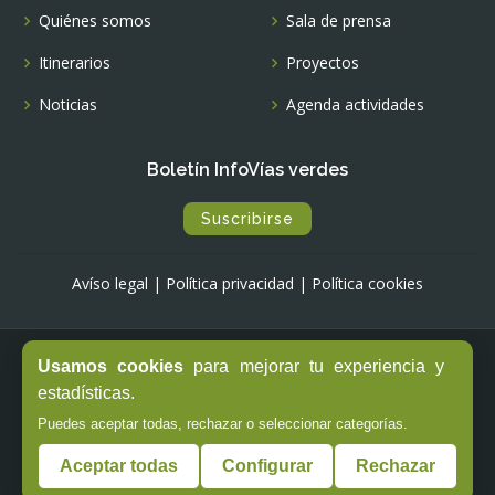
Quiénes somos
Sala de prensa
Itinerarios
Proyectos
Noticias
Agenda actividades
Boletín InfoVías verdes
Suscribirse
Avíso legal
|
Política privacidad
|
Política cookies
Usamos cookies
para mejorar tu experiencia y
© Copyright -
Fundación de los Ferrocarriles Españoles
estadísticas.
Puedes aceptar todas, rechazar o seleccionar categorías.
Aceptar todas
Configurar
Rechazar