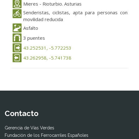
Mieres - Rioturbio. Asturias
Senderistas, ciclistas, apta para personas con
movilidad reducida
Asfalto
3 puentes
43.252531, -5.772253
43.262958, -5.741738
Contacto
Gerencia de Vías Verdes
Fundación de los Ferrocarriles Españoles