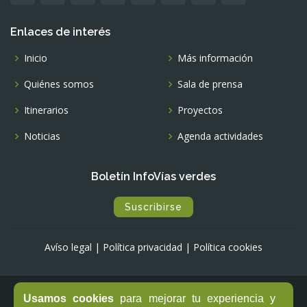
Enlaces de interés
Inicio
Más información
Quiénes somos
Sala de prensa
Itinerarios
Proyectos
Noticias
Agenda actividades
Boletín InfoVías verdes
Suscribirse
Avíso legal
|
Política privacidad
|
Política cookies
Usamos cookies
para mejorar tu experiencia y
© Copyright -
Fundación de los Ferrocarriles Españoles