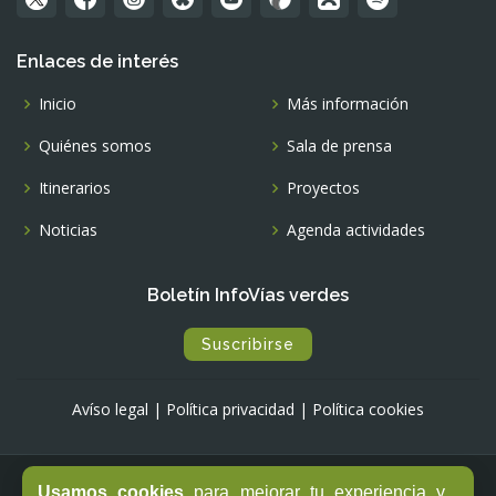
Enlaces de interés
Inicio
Más información
Quiénes somos
Sala de prensa
Itinerarios
Proyectos
Noticias
Agenda actividades
Boletín InfoVías verdes
Suscribirse
Avíso legal
|
Política privacidad
|
Política cookies
Usamos cookies
para mejorar tu experiencia y