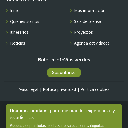
Inicio
Más información
Quiénes somos
Sala de prensa
Itinerarios
Proyectos
Noticias
Agenda actividades
Boletín InfoVías verdes
Suscribirse
Avíso legal
|
Política privacidad
|
Política cookies
Usamos cookies
para mejorar tu experiencia y
© Copyright -
Fundación de los Ferrocarriles Españoles
estadísticas.
Puedes aceptar todas, rechazar o seleccionar categorías.