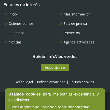
Enlaces de interés
Inicio
Más información
Quiénes somos
Sala de prensa
Itinerarios
Proyectos
Noticias
Agenda actividades
Boletín InfoVías verdes
Suscribirse
Avíso legal
|
Política privacidad
|
Política cookies
Usamos cookies
para mejorar tu experiencia y
estadísticas.
© Copyright -
Fundación de los Ferrocarriles Españoles
Puedes aceptar todas, rechazar o seleccionar categorías.