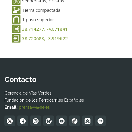
Senderistas, ciclistas
Tierra compactada
1 paso superior
38.714277, -4.071841
38.720688, -3.919622
Contacto
Gerencia de Vías Verdes
Fundación de los Ferrocarriles Españoles
Email:
prensavv@ffe.es