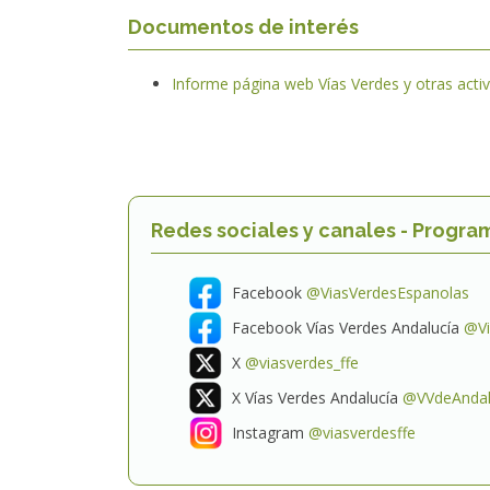
Documentos de interés
Informe página web Vías Verdes y otras acti
Redes sociales y canales - Progra
Facebook
@ViasVerdesEspanolas
Facebook Vías Verdes Andalucía
@Vi
X
@viasverdes_ffe
X Vías Verdes Andalucía
@VVdeAndal
Instagram
@viasverdesffe