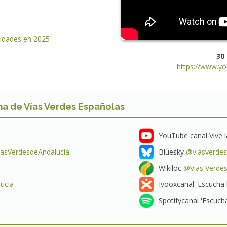
vidades en 2025
30
https://www.y
ma de Vías Verdes Españolas
YouTube canal Vive l
asVerdesdeAndalucia
Bluesky
@viasverdes-
Wikiloc
@Vias Verde
ucia
Ivooxcanal 'Escucha 
Spotifycanal 'Escucha