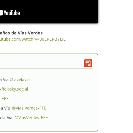
 años de Vías Verdes
outube.com/watch?v=36LRLRBYI3E
a Vía
@vivelavia
ffe.bsky.social
s FFE
la Vía'
@Vias Verdes-FFE
 la Vía'
@ViasVerdes-FFE