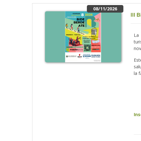
08/11/2026
III
La 
tur
nov
Es
sal
la 
Ins