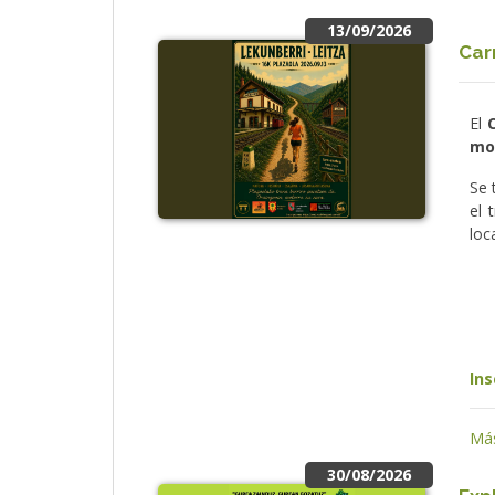
13/09/2026
Car
El
mo
Se 
el 
loc
Ins
Más
30/08/2026