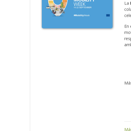
La
col
cel
En 
mov
res
amb
Más
Más