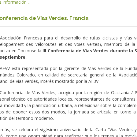
 información ...
 Conferencia de Vías Verdes. Francia
Asociación Francesa para el desarrollo de rutas ciclistas y vías 
eloppement des véloroutes et des voies vertes), miembro de la 
aniza en Toulouse la
III Conferencia de Vías Verdes durante la 
 septiembre.
AEVV esta representada por la gerente de Vías Verdes de la Fundac
nández Colorado, en calidad de secretaria general de la Asociac
añol de vías verdes, interés mostrado por la AF3V
Conferencia de Vías Verdes, acogida por la región de Occitania / Pi
sonal técnico de autoridades locales, representantes de consultoras,
la movilidad y la planificación urbana, a reflexionar sobre la compleme
os de oponer estos dos modos, la jornada se articula en torno a l
tión del territorio moderno.
más, se celebra el vigésimo aniversario de la Carta “Vías Verdes 
6, como una oportunidad para reafirmar que los trenes y la movili