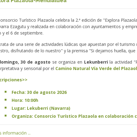
lora Plazaola-Mendialdea
Consorcio Turístico Plazaola celebra la 2.ª edición de "Explora Plazao
arra Ezagutu y realizada en colaboración con ayuntamientos y empres
io y el 6 de septiembre.
trata de una serie de actividades lúdicas que apuestan por el turismo
stro, disfrutando de lo nuestro" y la premisa "Si dejamos huella, que 
domingo, 30 de agosto
se organiza en
Lekunberri
la actividad 
erpretativa y sensorial por el
Camino Natural Vía Verde del Plazao
cripciones>>
Fecha: 30 de agosto 2026
Hora: 10:00h
Lugar: Lekuberri (Navarra)
Organiza: Consorcio Turístico Plazaola en colaboración
 información ...