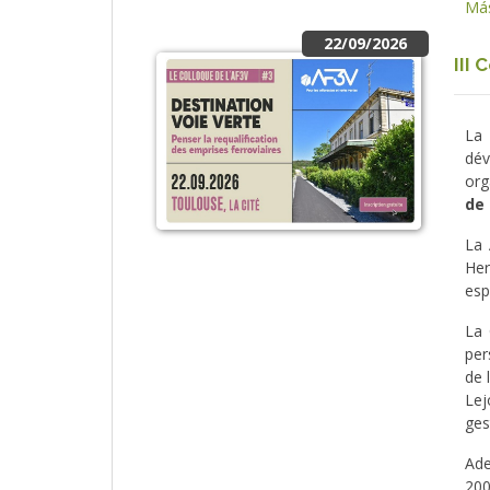
Más
22/09/2026
III
La 
dév
org
de
La 
Her
esp
La 
per
de 
Lej
ges
Ade
200