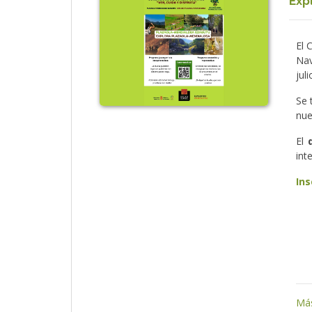
Exp
El 
Nav
jul
Se 
nue
El
int
Ins
Más