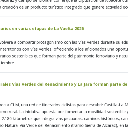
e Alcaraz y Campo de Montiel con el que la Diputación de Albacete quier
la creación de un producto turístico integrado que genere actividad
arios en varias etapas de La Vuelta 2026
volverá a compartir protagonismo con las Vías Verdes durante su edic
por territorios con Vías Verdes, ofreciendo a los aficionados una oport
erarios sostenibles que forman parte del patrimonio ferroviario y natu
tiembre.
ales Vías Verdes del Renacimiento y La Jara forman parte de l
ecta CLM, una red de itinerarios ciclistas para descubrir Castilla-La
orno rural. La iniciativa apuesta por fomentar la movilidad sostenibl
 2.180 kilómetros que integra vías pecuarias, caminos históricos, cami
 Natural Vía Verde del Renacimiento (tramo Sierra de Alcaraz), en la 