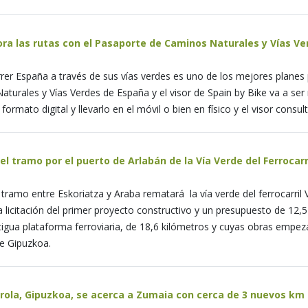
ora las rutas con el Pasaporte de Caminos Naturales y Vías Ve
rer España a través de sus vías verdes es uno de los mejores planes
Naturales y Vías Verdes de España y el visor de Spain by Bike va a se
ormato digital y llevarlo en el móvil o bien en físico y el visor con
el tramo por el puerto de Arlabán de la Vía Verde del Ferrocar
 tramo entre Eskoriatza y Araba rematará la vía verde del ferrocarri
a licitación del primer proyecto constructivo y un presupuesto de 12,
tigua plataforma ferroviaria, de 18,6 kilómetros y cuyas obras empez
de Gipuzkoa.
Urola, Gipuzkoa, se acerca a Zumaia con cerca de 3 nuevos km