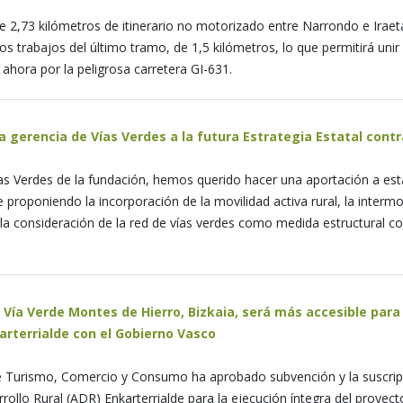
 2,73 kilómetros de itinerario no motorizado entre Narrondo e Iraeta
s trabajos del último tramo, de 1,5 kilómetros, lo que permitirá uni
 ahora por la peligrosa carretera GI-631.
a gerencia de Vías Verdes a la futura Estrategia Estatal cont
as Verdes de la fundación, hemos querido hacer una aportación a esta
 proponiendo la incorporación de la movilidad activa rural, la intermo
 y la consideración de la red de vías verdes como medida estructural 
 Vía Verde Montes de Hierro, Bizkaia, será más accesible para
arterrialde con el Gobierno Vasco
 Turismo, Comercio y Consumo ha aprobado subvención y la suscripc
rollo Rural (ADR) Enkarterrialde para la ejecución íntegra del proyec