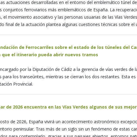
las actuaciones desarrolladas en el entorno del emblemático túnel 
os conjuntos ferroviarios más emblemáticos de España. La recuperac
, el movimiento asociativo y las personas usuarias de las Vías Verdes,
do final de la actuación plantea algunas cuestiones técnicas sobre el
undación de Ferrocarriles sobre el estado de los túneles del Ca
a que el itinerario pueda abrir nuevos tramos
encargado por la Diputación de Cádiz a la gerencia de vías verdes de 
para los transeúntes, mientras se cierran los dos restantes. Esta es l
ación Provincial.
olar de 2026 encuentra en las Vías Verdes algunos de sus mejo
osto de 2026, España vivirá un acontecimiento astronómico excepciona
rritorio peninsular. Tras más de un siglo sin un fenómeno de estas car
iados para contemplarlo, gracias a sus paisajes abiertos, entornos nat