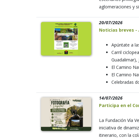
aglomeraciones y si
20/07/2026
Noticias breves -
Apúntate a la
Carril ciclop
Guadalimar), 
El Camino Nat
El Camino Nat
Celebradas do
14/07/2026
Participa en el Co
La Fundación Vía Ve
iniciativa de dinamiz
itinerario, con la c