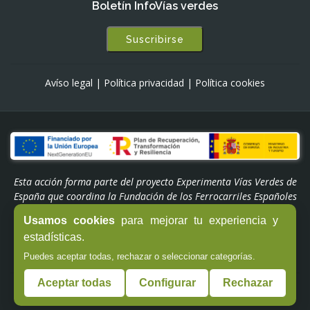
Boletín InfoVías verdes
Suscribirse
Avíso legal
|
Política privacidad
|
Política cookies
Esta acción forma parte del proyecto Experimenta Vías Verdes de
España que coordina la Fundación de los Ferrocarriles Españoles
y está subvencionada por el Plan de Recuperación,
Usamos cookies
para mejorar tu experiencia y
Transformación y Resiliencia. Financiado por la Unión Europea -
estadísticas.
NextGenerationEU a través del Programa 'Experiencias Turismo
España' del Ministerio de Industria y Turismo.
Puedes aceptar todas, rechazar o seleccionar categorías.
Aceptar todas
Configurar
Rechazar
© Copyright -
Fundación de los Ferrocarriles Españoles