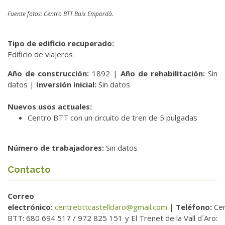
Fuente fotos: Centro BTT Baix Empordà.
Tipo de edificio recuperado:
Edificio de viajeros
Año de construcción:
1892 |
Año de rehabilitación:
Sin
datos |
Inversión inicial:
Sin datos
Nuevos usos actuales:
Centro BTT con un circuito de tren de 5 pulgadas
Número de trabajadores:
Sin datos
Contacto
Correo
electrónico:
centrebttcastelldaro@gmail.com
|
Teléfono:
Ce
BTT: 680 694 517 / 972 825 151 y El Trenet de la Vall d´Aro: