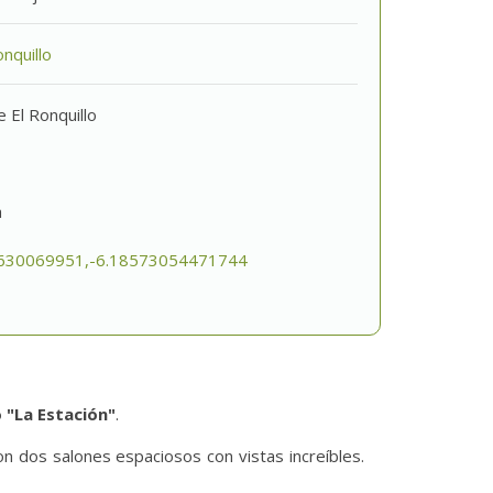
nquillo
 El Ronquillo
a
630069951,-6.18573054471744
 "La Estación"
.
on dos salones espaciosos con vistas increíbles.