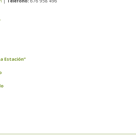
m
|
Teléfono:
676 958 496
"
a Estación"
o
lo