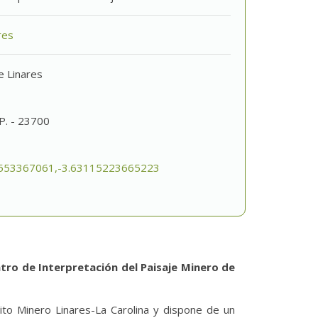
res
e Linares
.P. - 23700
553367061,-3.63115223665223
tro de Interpretación del Paisaje Minero de
ito Minero Linares-La Carolina y dispone de un