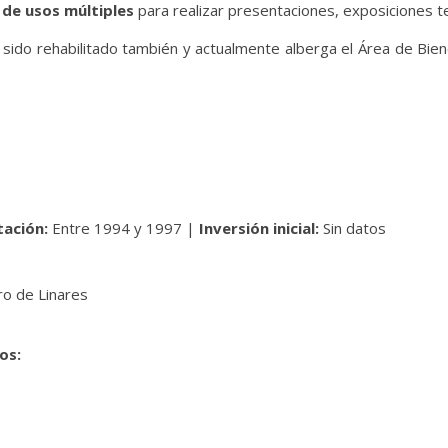
 de usos múltiples
para realizar presentaciones, exposiciones t
a sido rehabilitado también y actualmente alberga el Área de Bie
tación:
Entre 1994 y 1997 |
Inversión inicial:
Sin datos
ro de Linares
vos: