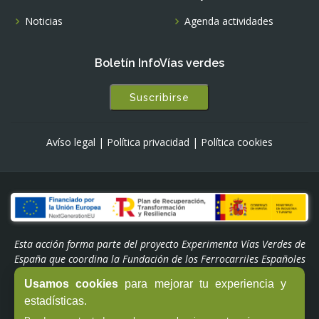
Noticias
Agenda actividades
Boletín InfoVías verdes
Suscribirse
Avíso legal
|
Política privacidad
|
Política cookies
Esta acción forma parte del proyecto Experimenta Vías Verdes de
España que coordina la Fundación de los Ferrocarriles Españoles
y está subvencionada por el Plan de Recuperación,
Usamos cookies
para mejorar tu experiencia y
Transformación y Resiliencia. Financiado por la Unión Europea -
estadísticas.
NextGenerationEU a través del Programa 'Experiencias Turismo
España' del Ministerio de Industria y Turismo.