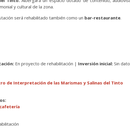
del Tinto.
Albergará un espacio dotado de contenido, audiovisu
imonial y cultural de la zona.
 estación será rehabilitado también como un
bar-restaurante
.
tación:
En proyecto de rehabilitación |
Inversión inicial:
Sin dat
 de Interpretación de las Marismas y Salinas del Tinto
vos:
cafetería
bilitación