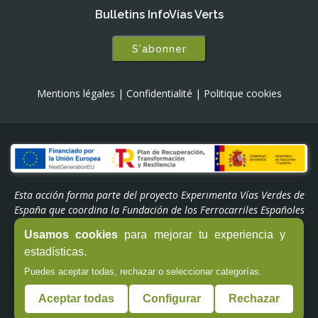
Bulletins InfoVías Verts
S'abonner
Mentions légales
|
Confidentialité
|
Politique cookies
Esta acción forma parte del proyecto Experimenta Vías Verdes de
España que coordina la Fundación de los Ferrocarriles Españoles
y está subvencionada por el Plan de Recuperación,
Usamos cookies
para mejorar tu experiencia y
Transformación y Resiliencia. Financiado por la Unión Europea -
estadísticas.
NextGenerationEU a través del Programa 'Experiencias Turismo
España' del Ministerio de Industria y Turismo.
Puedes aceptar todas, rechazar o seleccionar categorías.
Aceptar todas
Configurar
Rechazar
© Copyright -
Fundación de los Ferrocarriles Españoles