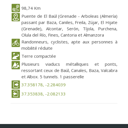
98,74 Km
Puente de El Baúl (Grenade - Arboleas (Almería)
passant par Baza, Caniles, Freila, Zújar, El Hijate
(Grenade), Alcontar, Serón, Tíjola, Purchena,
Olula del Río, Fines, Cantoria et Almanzora
Randonneurs, cyclistes, apte aux personnes à
mobilité réduite
Terre compactée
Plusieurs viaducs métalliques et ponts,
ressortant ceux de Baúl, Canales, Baza, Valcabra
et Albox. 5 tunnels. 1 passerelle
37.358178, -2.284039
37.353838, -2.082133