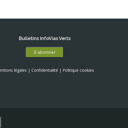
Bulletins InfoVías Verts
S'abonner
ntions légales
|
Confidentialité
|
Politique cookies