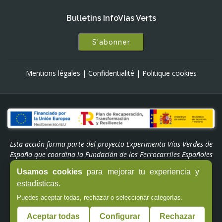
Bulletins InfoVías Verts
S'abonner
Mentions légales
|
Confidentialité
|
Politique cookies
Esta acción forma parte del proyecto Experimenta Vías Verdes de
España que coordina la Fundación de los Ferrocarriles Españoles
y está subvencionada por el Plan de Recuperación,
Usamos cookies
para mejorar tu experiencia y
Transformación y Resiliencia. Financiado por la Unión Europea -
estadísticas.
NextGenerationEU a través del Programa 'Experiencias Turismo
España' del Ministerio de Industria y Turismo.
Puedes aceptar todas, rechazar o seleccionar categorías.
Aceptar todas
Configurar
Rechazar