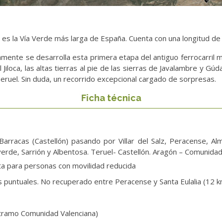
na es la Vía Verde más larga de España. Cuenta con una longitud de
mente se desarrolla esta primera etapa del antiguo ferrocarril m
iloca, las altas tierras al pie de las sierras de Javalambre y Gúdar
eruel. Sin duda, un recorrido excepcional cargado de sorpresas.
Ficha técnica
arracas (Castellón) pasando por Villar del Salz, Peracense, Almo
verde, Sarrión y Albentosa. Teruel- Castellón. Aragón – Comunidad
pta para personas con movilidad reducida
 puntuales. No recuperado entre Peracense y Santa Eulalia (12 k
tramo Comunidad Valenciana)