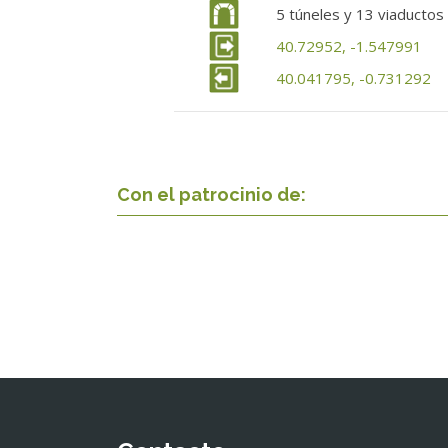
5 túneles y 13 viaductos
40.72952, -1.547991
40.041795, -0.731292
Con el patrocinio de: