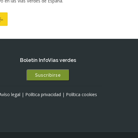
ivo en las Vías Verdes de España.
Boletín InfoVías verdes
Suscribirse
Avíso legal
|
Política privacidad
|
Política cookies