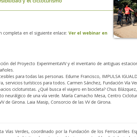
sibilidad y el cicloturismo
ión completa en el siguiente enlace:
Ver el webinar en
ación del Proyecto ExperimentaVV y el inventario de antiguas estaci
añoles.
cesibles para todas las personas. Edurne Francisco, IMPULSA IGUAL
a, servicios turísticos para todos. Carmen Sánchez, Fundación Vía Ver
cios cicloturistas. ¿Qué busca el viajero en bicicleta? Chus Blázquez
unto neurálgico de una vía verde. María Camacho Mesa, Centro Ciclotur
 VV de Girona. Laia Masip, Consorcio de las VV de Girona.
a Vías Verdes, coordinado por la Fundación de los Ferrocarriles Es