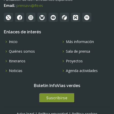
Email:
prensavv@ffe.es
Enlaces de interés
Inicio
Más información
Quiénes somos
Sala de prensa
Itinerarios
Proyectos
Noticias
Agenda actividades
Boletín InfoVías verdes
Suscribirse
Avíso legal
|
Política privacidad
|
Política cookies