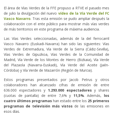
El área de Vías Verdes de la FFE propuso a RTVE el pasado mes
de julio la divulgación del nuevo
vídeo de la Vía Verde del FC
Vasco Navarro
. Tras esta emisión se pudo ampliar después la
colaboración con el ente público para mostrar más vías verdes
de más territorios en este programa de máxima audiencia.
Las Vías Verdes seleccionadas, además de la del ferrocarril
Vasco Navarro (Euskadi-Navarra) han sido las siguientes: Vías
Verdes de Extremadura, Vía Verde de la Sierra (Cádiz-Sevilla),
Vías Verdes de Gipuzkoa, Vías Verdes de la Comunidad de
Madrid, Vía Verde de los Montes de Hierro (Bizkaia), Vía Verde
del Plazaola (Navarra-Euskadi), Vía Verde del Aceite (Jaén-
Córdoba) y Vía Verde de Mazarrón (Región de Murcia).
Estos programas presentados por Jacob Petrus y otros
colaboradores han alcanzado cifras de emisión de entre
636.000 espectadores y
1.293.000 espectadores
y shares
(cuotas de pantalla) de entre 7,6% y
11,5%
. Además,
los
cuatro últimos programas
han estado entre los
25 primeros
programas de televisión más vistos
de las emisiones en
esos días.