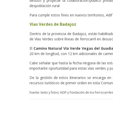
desuso y propiciar la colaboración-publico priv
despoblación rural.
Para cumplir estos fines en nuevos territorios, Ad
Vías Verdes de Badajoz
Dentro de la provincia de Badajoz, están habilitad
de Vías Verdes sobre líneas de ferrocarril en desus
El
Camino Natural Vía Verde Vegas del Guadi
20 km de longitud, con 12 km adicionales de cami
Cabe señalar que hasta la fecha ninguna de las es
importante oportunidad para estas vías verdes y para
De la gestión de estos itinerarios se encarga e
recursos turísticos de primer orden en esta Comu
Fuente: texto y fotos: ADIF y Fundación de los Ferrocarril