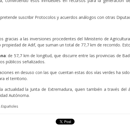
ada, convirtiendo esos inmuebles en recursos para la generación 
if pretende suscribir Protocolos y acuerdos análogos con otras Diputa
os gracias a las inversiones procedentes del Ministerio de Agricultur
o propiedad de Adif, que suman un total de 77,7 km de recorrido. Estos
ana
: de 57,7 km de longitud, que discurre entre las provincias de Ba
nos públicos señalizados.
taciones en desuso con las que cuentan estas dos vías verdes ha sid
 el territorio.
n la actualidad la Junta de Extremadura, quien también a través d
nidad Autónoma.
es Españoles