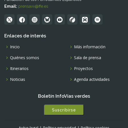
Email:
prensavv@ffe.es
Enlaces de interés
Inicio
Más información
Quiénes somos
Sala de prensa
Itinerarios
Proyectos
Noticias
Agenda actividades
Boletín InfoVías verdes
Suscribirse
Avíso legal
|
Política privacidad
|
Política cookies