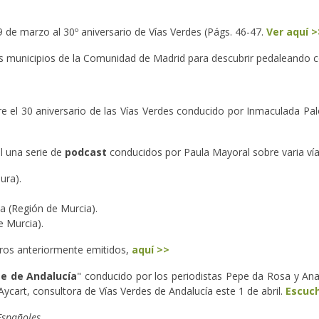
 de marzo al 30º aniversario de Vías Verdes (Págs. 46-47.
Ver aquí >
eis municipios de la Comunidad de Madrid para descubrir pedaleando c
re el 30 aniversario de las Vías Verdes conducido por Inmaculada Pa
il una serie de
podcast
conducidos por Paula Mayoral sobre varia ví
ura).
na (Región de Murcia).
de Murcia).
ros anteriormente emitidos,
aquí >>
e de Andalucía
" conducido por los periodistas Pepe da Rosa y Ana
ycart, consultora de Vías Verdes de Andalucía este 1 de abril.
Escuch
 Españoles