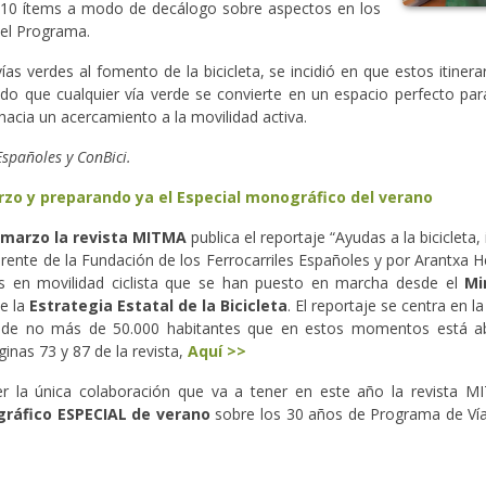
 10 ítems a modo de decálogo sobre aspectos en los
del Programa.
as verdes al fomento de la bicicleta, se incidió en que estos itinerar
ue cualquier vía verde se convierte en un espacio perfecto para in
acia un acercamiento a la movilidad activa.
Españoles y ConBici.
rzo y preparando ya el Especial monográfico del verano
marzo la revista MITMA
publica el reportaje “Ayudas a la bicicleta,
rente de la Fundación de los Ferrocarriles Españoles y por Arantxa H
es en movilidad ciclista que se han puesto en marcha desde el
Mi
e la
Estrategia Estatal de la Bicicleta
. El reportaje se centra en 
 de no más de 50.000 habitantes que en estos momentos está abi
ginas 73 y 87 de la revista,
Aquí >>
r la única colaboración que va a tener en este año la revista 
ráfico ESPECIAL de verano
sobre los 30 años de Programa de Vía