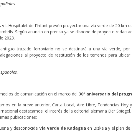
spañoles.
y L’Hospitalet de l’Infant prevén proyectar una vía verde de 20 km q
 Cambrils. Según anuncio en prensa ya se dispone de proyecto redacta
 de 2023.
ntiguo trazado ferroviario no se destinará a una vía verde, por 
egaciones al proyecto de restitución de los terrenos para ubicar 
Españoles.
 medios de comunicación en el marco del
30º aniversario del prog
os en la breve anterior, Carta Local, Aire Libre, Tendencias Hoy 
rnacional destacamos el interés de la editorial alemana Der Spiegel. A
imas publicaciones:
equeña y desconocida
Vía Verde de Kadagua
en Bizkaia y el plan de