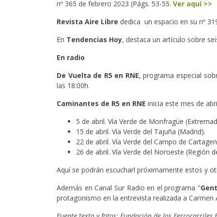
nº 365 de febrero 2023 (Págs. 53-55.
Ver aquí >>
Revista Aire Libre
dedica un espacio en su nº 319
En
Tendencias Hoy
, destaca un artículo sobre s
En radio
De Vuelta de R5 en RNE
, programa especial sob
las 18:00h.
Caminantes de R5 en RNE
inicia este mes de abr
5 de abril. Vía Verde de Monfragüe (Extremad
15 de abril. Vía Verde del Tajuña (Madrid).
22 de abril. Vía Verde del Campo de Cartage
26 de abril. Vía Verde del Noroeste (Región 
Aquí se podrán escucharl próximamente estos y ot
Además en Canal Sur Radio en el programa "
Gent
protagonismo en la entrevista realizada a Carmen A
Fuente texto y fotos: Fundación de los Ferrocarriles