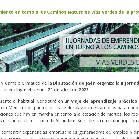
miento en torno a los Caminos Naturales Vías Verdes de la pro
e y Cambio Climático de la
Diputación de Jaén
organiza la
II Jorn
. Tendrá lugar el viernes
21 de abril de 2023
.
ente al habitual. Consistirá en un
viaje de aprendizaje práctico 
a Mencía. Los participantes se desplazarán en autobús para conocer
uaciones que hay en marcha en torno a la estación de Martos, los rec
 cercanos a la estación de Alcaudete. Se realizará un tramo (opcional
 es compartir experiencias empresariales generadoras de empleo y d
 y negocios a los emprendedores y empresarios para que desarroll