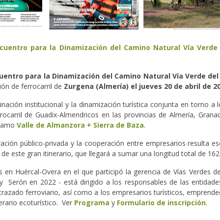
ncuentro para la Dinamización del Camino Natural Vía Verde 
uentro para la Dinamización del Camino Natural Vía Verde del 
ión de ferrocarril de
Zurgena (Almería) el jueves 20 de abril de 2
nación institucional y la dinamización turística conjunta en torno a 
rrocarril de Guadix-Almendricos en las provincias de Almería, Grana
tramo
Valle de Almanzora + Sierra de Baza
.
ración público-privada y la cooperación entre empresarios resulta es
 de este gran itinerario, que llegará a sumar una longitud total de 16
s en Huércal-Overa en el que participó la gerencia de Vías Verdes d
 y Serón en 2022 - está dirigido a los responsables de las entidad
 trazado ferroviario, así como a los empresarios turísticos, emprend
rario ecoturístico. Ver
Programa
y
Formulario de inscripción
.