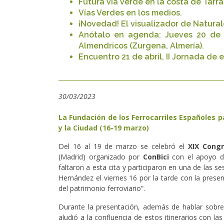
Futura vía verde en la costa de Tarr
Vías Verdes en los medios.
¡Novedad! El visualizador de Natural
Anótalo en agenda: Jueves 20 de a
Almendricos (Zurgena, Almería).
Encuentro 21 de abril, II Jornada de
30/03/2023
​La Fundación de los Ferrocarriles Españoles pa
y la Ciudad (16-19 marzo)
Del 16 al 19 de marzo se celebró el
XIX Congr
(Madrid) organizado por
ConBici
con el apoyo d
faltaron a esta cita y participaron en una de las 
Hernández el viernes 16 por la tarde con la presen
del patrimonio ferroviario”.
Durante la presentación, además de hablar sobr
aludió a la confluencia de estos itinerarios con la