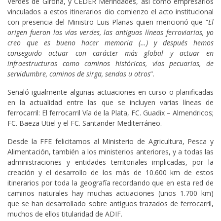
Verdes de Girona, y CEDER Merindades, así como empresarios
vinculados a estos itinerarios dio comienzo el acto institucional
con presencia del Ministro Luis Planas quien mencionó que “
El
origen fueron las vías verdes, las antiguas líneas ferroviarias, yo
creo que es bueno hacer memoria (…) y después hemos
conseguido actuar con carácter más global y actuar en
infraestructuras como caminos históricos, vías pecuarias, de
servidumbre, caminos de sirga, sendas u otros
”.
Señaló igualmente algunas actuaciones en curso o planificadas
en la actualidad entre las que se incluyen varias líneas de
ferrocarril: El ferrocarril Vía de la Plata, FC. Guadix – Almendricos;
FC. Baeza Utiel y el FC. Santander Mediterráneo.
Desde la FFE felicitamos al Ministerio de Agricultura, Pesca y
Alimentación, también a los ministerios anteriores, y a todas las
administraciones y entidades territoriales implicadas, por la
creación y el desarrollo de los más de 10.600 km de estos
itinerarios por toda la geografía recordando que en esta red de
caminos naturales hay muchas actuaciones (unos 1.700 km)
que se han desarrollado sobre antiguos trazados de ferrocarril,
muchos de ellos titularidad de ADIF.