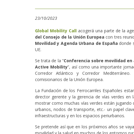
23/10/2023
Global Mobility Call
acogerá una parte de la agen
del Consejo de la Unión Europea
con tres reuni
Movilidad y Agenda Urbana de España
donde se
UE.
Se trata de la “
Conferencia sobre movilidad en 
Active Mobility
”, así como una importante jorn
Corredor Atlántico y Corredor Mediterráneo.
comisionarios de la Unión Europea.
La Fundación de los Ferrocarriles Españoles esta
director gerente y la gerencia de vías verdes en l
mostrar como muchas vías verdes están jugando c
urbanos, nodos de transporte, etc.- un papel clav
infraestructuras y en los espacios periurbanos.
Se pretende así que en los próximos años se vaya 
movilidad y la salud en muchos de los entornos rur