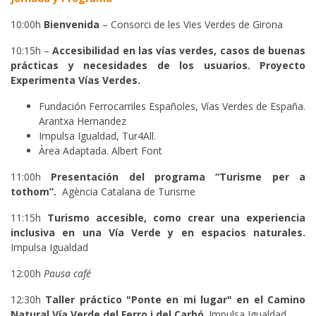
10:00h
Bienvenida
– Consorci de les Vies Verdes de Girona
10:15h –
Accesibilidad en las vías verdes, casos de buenas
prácticas y necesidades de los usuarios. Proyecto
Experimenta Vías Verdes.
Fundación Ferrocarriles Españoles, Vías Verdes de España.
Arantxa Hernandez
Impulsa Igualdad, Tur4All.
Àrea Adaptada. Albert Font
11:00h
Presentación del programa “Turisme per a
tothom”.
Agència Catalana de Turisme
11:15h
Turismo accesible, como crear una experiencia
inclusiva en una Vía Verde y en espacios naturales.
Impulsa Igualdad
12:00h
Pausa café
12:30h
Taller práctico "Ponte en mi lugar" en el Camino
Natural Vía Verde del Ferro i del Carbó
. Impulsa Igualdad