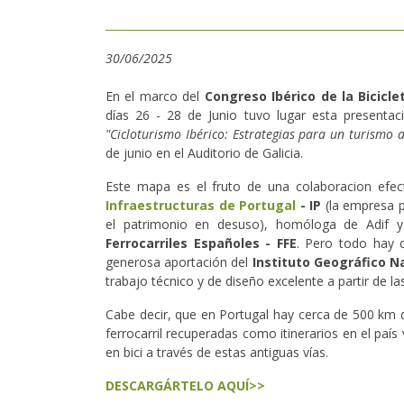
30/06/2025
En el marco del
Congreso Ibérico de la Bicicle
días 26 - 28 de Junio tuvo lugar esta presentac
"Cicloturismo Ibérico: Estrategias para un turismo a
de junio en el Auditorio de Galicia.
Este mapa es el fruto de una colaboracion efe
Infraestructuras de Portugal
- IP
(la empresa p
el patrimonio en desuso), homóloga de Adif 
Ferrocarriles Españoles - FFE
. Pero todo hay q
generosa aportación del
Instituto Geográfico N
trabajo técnico y de diseño excelente a partir de l
Cabe decir, que en Portugal hay cerca de 500 km d
ferrocarril recuperadas como itinerarios en el paí
en bici a través de estas antiguas vías.
DESCARGÁRTELO AQUÍ>>