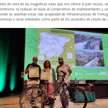
to de vista de las magníficas rutas que nos ofrece el país vecino, 
territorios se realizan en base al compromiso de mantenimiento y ce
donde se asientan estas vías propiedad de Infraestructuras de Portu
tonómicas u otras entidades como parte de los acuerdos de cesión de