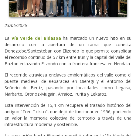
23/06/2026
La
Vía Verde del Bidasoa
ha marcado un nuevo hito en su
desarrollo con la apertura de un ramal que conecta
Doneztebe/Santesteban con Elizondo lo que permite consolidar
el recorrido continuo de 57 km entre Irún y la capital del Valle del
Baztan enlazando Elizondo con la frontera francesa en Hendaia.
El recorrido atraviesa enclaves emblemáticos del valle como el
puente medieval de Reparacea en Oieregi y el entorno del
Señorío de Bertiz, pasando por localidades como Legasa,
Narbarte, Oronoz-Mugairi, Arraioz, Irurita y Lekaroz.
Esta intervención de 15,4 km recupera el trazado histórico del
antiguo "Tren Txikito", que dejó de funcionar en 1956, poniendo
en valor la memoria colectiva del territorio a través de una
infraestructura moderna y sostenible.
La ampliación hasta Elizondo permitió reforzar la Vía Verde del