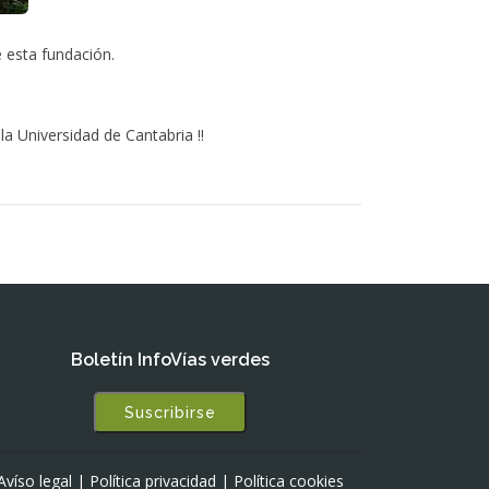
 esta fundación.
la Universidad de Cantabria !!
Boletín InfoVías verdes
Suscribirse
Avíso legal
|
Política privacidad
|
Política cookies