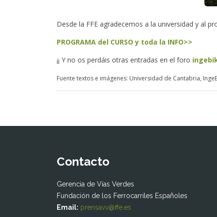
Desde la FFE agradecemos a la universidad y al pro
PROGRAMA del CURSO y toda la INFO>>
¡¡ Y no os perdáis otras entradas en el foro
ingebi
Fuente textos e imágenes: Universidad de Cantabria, IngeB
Contacto
Gerencia de Vías Verdes
Fundación de los Ferrocarriles Españoles
Email:
prensavv@ffe.es