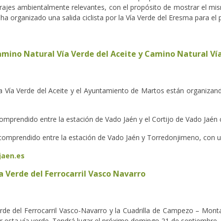
arajes ambientalmente relevantes, con el propósito de mostrar el mism
 ha organizado una salida ciclista por la Vía Verde del Eresma para e
Camino Natural Vía Verde del Aceite y Camino Natural Ví
la Vía Verde del Aceite y el Ayuntamiento de Martos están organizand
 comprendido entre la estación de Vado Jaén y el Cortijo de Vado Jaén
 comprendido entre la estación de Vado Jaén y Torredonjimeno, con un
jaen.es
ía Verde del Ferrocarril Vasco Navarro
erde del Ferrocarril Vasco-Navarro y la Cuadrilla de Campezo – Mont
por esta vía verde. Tendrá lugar el próximo domingo 21 de septiembre.