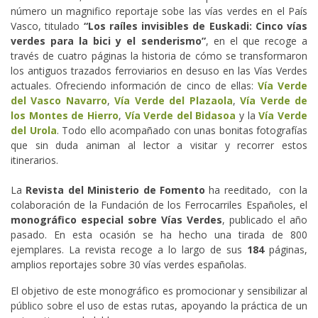
número un magnifico reportaje sobe las vías verdes en el País
Vasco, titulado
“Los raíles invisibles de Euskadi: Cinco vías
verdes para la bici y el senderismo”
, en el que recoge a
través de cuatro páginas la historia de cómo se transformaron
los antiguos trazados ferroviarios en desuso en las Vías Verdes
actuales. Ofreciendo información de cinco de ellas:
Vía Verde
del Vasco Navarro
,
Vía Verde del Plazaola
,
Vía Verde de
los Montes de Hierro
,
Vía Verde del Bidasoa
y la
Vía Verde
del Urola
. Todo ello acompañado con unas bonitas fotografías
que sin duda animan al lector a visitar y recorrer estos
itinerarios.
La
Revista del Ministerio de Fomento
ha reeditado, con la
colaboración de la Fundación de los Ferrocarriles Españoles, el
monográfico especial sobre Vías Verdes
, publicado el año
pasado. En esta ocasión se ha hecho una tirada de 800
ejemplares. La revista recoge a lo largo de sus
184
páginas,
amplios reportajes sobre 30 vías verdes españolas.
El objetivo de este monográfico es promocionar y sensibilizar al
público sobre el uso de estas rutas, apoyando la práctica de un