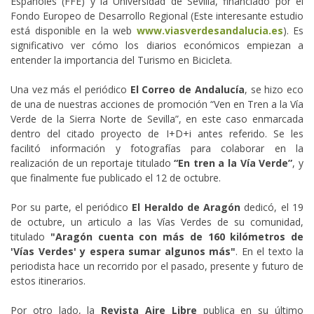
Españoles (FFE) y la Universidad de Sevilla, financiado por el
Fondo Europeo de Desarrollo Regional (Este interesante estudio
está disponible en la web
www.viasverdesandalucia.es
). Es
significativo ver cómo los diarios económicos empiezan a
entender la importancia del Turismo en Bicicleta.
Una vez más el periódico
El Correo de Andalucía
, se hizo eco
de una de nuestras acciones de promoción “Ven en Tren a la Vía
Verde de la Sierra Norte de Sevilla”, en este caso enmarcada
dentro del citado proyecto de I+D+i antes referido. Se les
facilitó información y fotografías para colaborar en la
realización de un reportaje titulado
“En tren a la Vía Verde”
, y
que finalmente fue publicado el 12 de octubre.
Por su parte, el periódico
El Heraldo de Aragón
dedicó, el 19
de octubre, un articulo a las Vías Verdes de su comunidad,
titulado
"Aragón cuenta con más de 160 kilómetros de
'Vías Verdes' y espera sumar algunos más"
. En el texto la
periodista hace un recorrido por el pasado, presente y futuro de
estos itinerarios.
Por otro lado, la
Revista Aire Libre
publica en su último