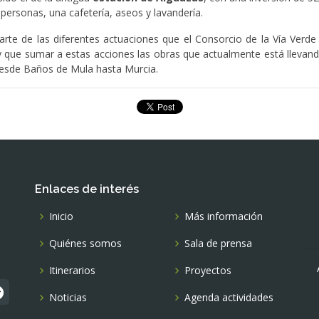
ersonas, una cafetería, aseos y lavandería.
te de las diferentes actuaciones que el Consorcio de la Vía Verd
Hay que sumar a estas acciones las obras que actualmente está lleva
 desde Baños de Mula hasta Murcia.
Enlaces de interés
Inicio
Más información
Quiénes somos
Sala de prensa
Itinerarios
Proyectos
Noticias
Agenda actividades