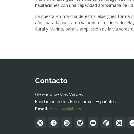
habitaciones con una capacidad aproximada de 60 p
La puesta en marcha de estos albergues forma par
años para la puesta en valor de este itinerario. 
Rural y Marino, para la ampliación de la vía verde
Contacto
Gerencia de Vías Verdes
Fundación de los Ferrocarriles Españoles
Email:
prensavv@ffe.es