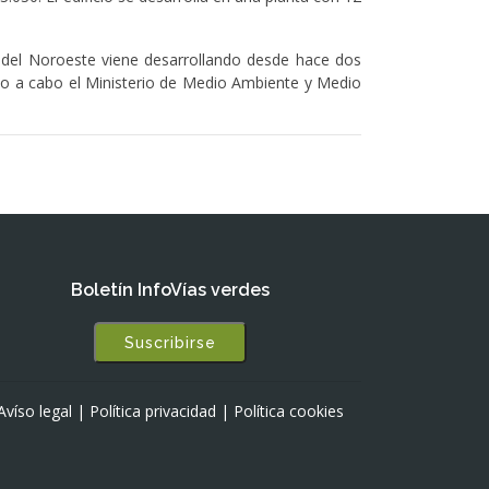
e del Noroeste viene desarrollando desde hace dos
ndo a cabo el Ministerio de Medio Ambiente y Medio
Boletín InfoVías verdes
Suscribirse
Avíso legal
|
Política privacidad
|
Política cookies