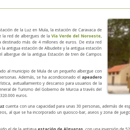
tación de la Luz en Mula, la estación de Caravaca de
e la red de albergues de la
Vía Verde del Noroeste
,
ha destinado más de 4 millones de euros. De esta red
 la antigua estación de Albudeite y la antigua estación
 el albergue de la antigua Estación de tren de Campos
do al municipio de Mula de un pequeño albergue con
 personas. Además, se ha acondicionado el
apeadero
tica, avituallamiento y descanso para usuarios de la
 General de Turismo del Gobierno de Murcia a través del
 320.000 euros.
uz
cuenta con una capacidad para unas 30 personas, además de esp
eos, al que se ha incorporado un quiosco-bar, aseos y zona de juego
ido el de la antigua
estación de Alguazas
, con una inversión de 52