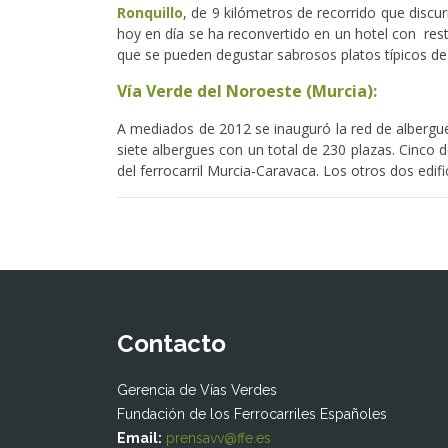
Ronquillo
, de 9 kilómetros de recorrido que discurr
hoy en día se ha reconvertido en un hotel con rest
que se pueden degustar sabrosos platos típicos de
Vía Verde del Noroeste (Murcia):
A mediados de 2012 se inauguró la red de albergue
siete albergues con un total de 230 plazas. Cinco 
del ferrocarril Murcia-Caravaca. Los otros dos edi
Contacto
Gerencia de Vías Verdes
Fundación de los Ferrocarriles Españoles
Email:
prensavv@ffe.es