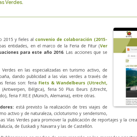
as Verdes.
o 2015 y fieles al
convenio de colaboración (2015-
s entidades, en el marco de la Feria de Fitur (
Ver
uaciones para este año 2016
. Las acciones que se
Verdes en las especializadas en turismo activo, de
paña, dando publicidad a las vías verdes a través de
as ferias son: feria
Fiets & Wandelbeurs (Utrecht,
 (Antwerpen, Bélgica), feria 50 Plus Beurs (Utrecht,
o), feria F.RE.E (Münich, Alemania), entre otras.
dores:
está previsto la realización de tres viajes de
smo activo y de naturaleza, cicloturismo y senderismo,
rsas Vías Verdes para promover la publicación de reportajes y la cre
lucía, de Euskadi y Navarra y las de Castellón.