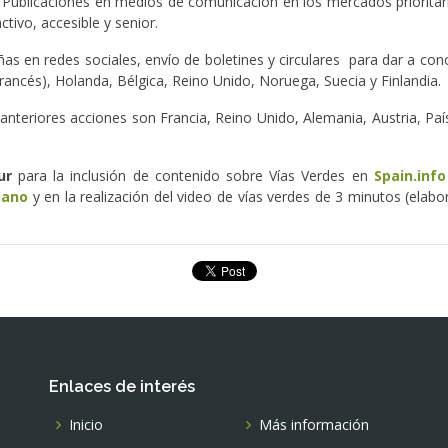
Publicaciones en medios de comunicación en los mercados prioritar
tivo, accesible y senior.
s en redes sociales, envío de boletines y circulares para dar a cono
rancés), Holanda, Bélgica, Reino Unido, Noruega, Suecia y Finlandia.
 anteriores acciones son Francia, Reino Unido, Alemania, Austria, País
tur
para la inclusión de contenido sobre Vías Verdes en
Spain.info
lano
y en la realización del video de vías verdes de 3 minutos (elab
Enlaces de interés
Inicio
Más información