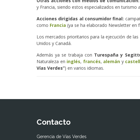
Otras acciones con medios de comunicación:
y Francia, siendo estos especializados en turismo ac
Acciones dirigidas al consumidor final:
campaña
como
Francia
(ya se ha elaborado Newsletter en f
Los mercados prioritarios para la ejecución de las
Unidos y Canadá.
Además ya se trabaja con
Turespaña y Segit
Naturaleza en
inglés
,
francés
,
alemán
y
castel
Vías Verdes”
) en varios idiomas.
Contacto
Gerencia de Vías Verdes