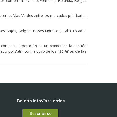
ios como Reino Unido, Alemania, Holanda, Bélgica
cer las Vías Verdes entre los mercados prioritarios
es Bajos, Bélgica, Países Nórdicos, Italia, Estados
con la incorporación de un banner en la sección
orado por
Adif
con motivo de los
“20 Años de las
Boletín InfoVías verdes
Suscribirse