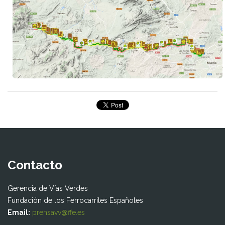
Contacto
Gerencia de Vías Verdes
Fundación de los Ferrocarriles Españoles
Email:
prensavv@ffe.es