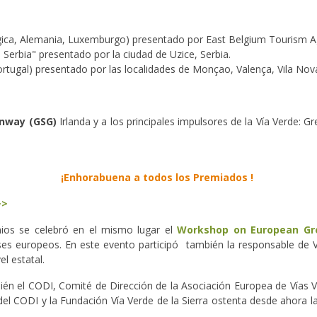
ica, Alemania, Luxemburgo) presentado por East Belgium Tourism Ag
Serbia" presentado por la ciudad de Uzice, Serbia.
rtugal) presentado por las localidades de Monçao, Valença, Vila Nov
enway (GSG)
Irlanda y a los principales impulsores de la Vía Verde: G
¡Enhorabuena a todos los Premiados !
>>
ios se celebró en el mismo lugar el
Workshop on European G
íses europeos. En este evento participó también la responsable de 
l estatal.
én el CODI, Comité de Dirección de la Asociación Europea de Vías
l CODI y la Fundación Vía Verde de la Sierra ostenta desde ahora la 