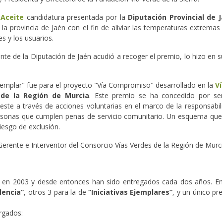
 Aceite
candidatura presentada por la
Diputación Provincial de 
n la provincia de Jaén con el fin de aliviar las temperaturas extrema
s y los usuarios.
te de la Diputación de Jaén acudió a recoger el premio, lo hizo en 
 Ejemplar" fue para el proyecto "Vía Compromiso" desarrollado en la
V
 de la Región de Murcia
. Este premio se ha concedido por ser 
te a través de acciones voluntarias en el marco de la responsabilid
ersonas que cumplen penas de servicio comunitario. Un esquema que
riesgo de exclusión.
erente e Interventor del Consorcio Vías Verdes de la Región de Murc
en 2003 y desde entonces han sido entregados cada dos años. En 
lencia”
, otros 3 para la de
“Iniciativas Ejemplares”
, y un único p
orgados: