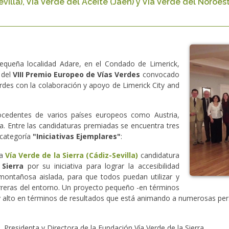
villa), Vía Verde del Aceite (Jaén) y Vía Verde del Noroest
equeña localidad Adare, en el Condado de Limerick,
 del
VIII Premio Europeo de Vías Verdes
convocado
rdes con la colaboración y apoyo de Limerick City and
rocedentes de varios países europeos como Austria,
a. Entre las candidaturas premiadas se encuentra tres
a categoría
"Iniciativas Ejemplares"
:
la
Vía Verde de la Sierra (Cádiz-Sevilla)
candidatura
Sierra
por su iniciativa para lograr la accesibilidad
montañosa aislada, para que todos puedan utilizar y
 barreras del entorno. Un proyecto pequeño -en términos
 alto en términos de resultados que está animando a numerosas per
Presidenta y Directora de la Fundación Vía Verde de la Sierra.