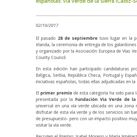
españolas: Vía Verde de la Sierra (Cádiz-Se
02/10/2017
El pasado
28 de septiembre
tuvo lugar en la p
Irlanda, la ceremonia de entrega de los galardones
y organizado por la Asociación Europea de Vías Ve
County Council.
En esta edición han participado candidaturas p
Bélgica, Serbia, República Checa, Portugal y Españ
iniciativas españolas, todas ellas adjudicadas en l
El
primer premio
de esta categoría ha sido para 
presentada por la
Fundación Via Verde de la 
universal en una vía verde ubicada en una zona 
disfrutar de esta vía verde y de los servicios sin
de presupuesto- pero con un impacto positivo muy
visitar la vía verde.
Recogen el Premio: Isabel Moreno y María Jiménez, 