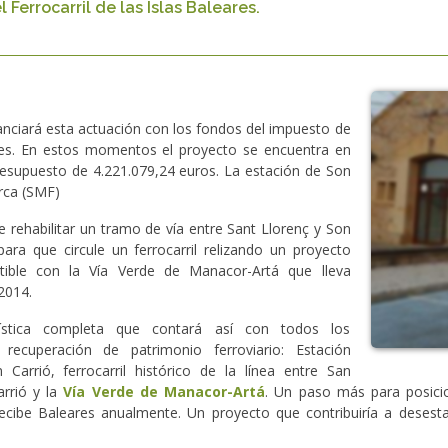
 Ferrocarril de las Islas Baleares.
anciará esta actuación con los fondos del impuesto de
ses. En estos momentos el proyecto se encuentra en
resupuesto de 4.221.079,24 euros. La estación de Son
orca (SMF)
 rehabilitar un tramo de vía entre Sant Llorenç y Son
para que circule un ferrocarril relizando un proyecto
ible con la Vía Verde de Manacor-Artá que lleva
 2014.
ística completa que contará así con todos los
 recuperación de patrimonio ferroviario: Estación
 Carrió, ferrocarril histórico de la línea entre San
arrió y la
Vía Verde de Manacor-Artá
. Un paso más para posicion
ecibe Baleares anualmente. Un proyecto que contribuiría a desesta