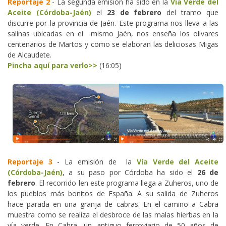
Reportaje 2
- La segunda emisión ha sido en la
Vía Verde del
Aceite (Córdoba-Jaén)
el
23 de febrero
del tramo que
discurre por la provincia de Jaén. Este programa nos lleva a las
salinas ubicadas en el mismo Jaén, nos enseña los olivares
centenarios de Martos y como se elaboran las deliciosas Migas
de Alcaudete.
Pincha aquí para verlo>>
(16:05)
Reportaje 3
- La emisión de la
Vía Verde del Aceite
(Córdoba-Jaén)
, a su paso por Córdoba ha sido el
26 de
febrero
. El recorrido len este programa llega a Zuheros, uno de
los pueblos más bonitos de España. A su salida de Zuheros
hace parada en una granja de cabras. En el camino a Cabra
muestra como se realiza el desbroce de las malas hierbas en la
vía verde. En Cabra, un antiguo ferroviario de 50 años de