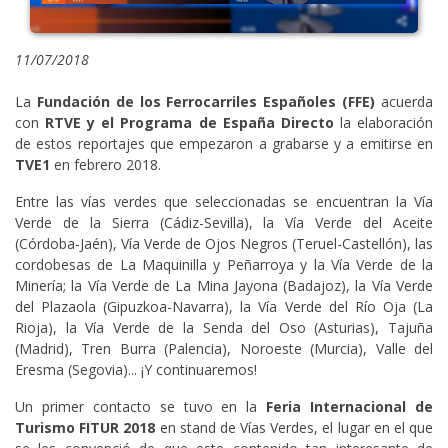
11/07/2018
La
Fundación de los Ferrocarriles Españoles (FFE)
acuerda
con
RTVE y el Programa de España Directo
la elaboración
de estos reportajes que empezaron a grabarse y a emitirse en
TVE1
en febrero 2018.
Entre las vías verdes que seleccionadas se encuentran la Vía
Verde de la Sierra (Cádiz-Sevilla), la Vía Verde del Aceite
(Córdoba-Jaén), Vía Verde de Ojos Negros (Teruel-Castellón), las
cordobesas de La Maquinilla y Peñarroya y la Vía Verde de la
Minería; la Vía Verde de La Mina Jayona (Badajoz), la Vía Verde
del Plazaola (Gipuzkoa-Navarra), la Vía Verde del Río Oja (La
Rioja), la Vía Verde de la Senda del Oso (Asturias), Tajuña
(Madrid), Tren Burra (Palencia), Noroeste (Murcia), Valle del
Eresma (Segovia)... ¡Y continuaremos!
Un primer contacto se tuvo en la
Feria Internacional de
Turismo FITUR 2018
en stand de Vías Verdes, el lugar en el que