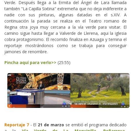
Verde. Después llega a la Ermita del Ángel de Lara llamada
también "La Capilla Sixtina" extremeña que no deja indiferente a
nadie con sus pinturas, algunas datadas en el s.XIV. A
continuación la parada se realiza en el Teatro romano de
Regina otra joya muy cercana a la vía verde para visitar. El
camino sigue hasta llegar a Valverde de Llerena, aqui la iglesia
cobra protagonismo. El recorrido finaliza en Azuaga y ternina el
reportaje mostrándonos como se trabaja para conseguir
jamones de renombre.
Pincha aquí para verlo>>
(25:55)
Reportaje 7
- El
21 de marzo
se emitió el programa dedicado
a la
Vía Verde de La Maquinilla
,
Peñarroya-