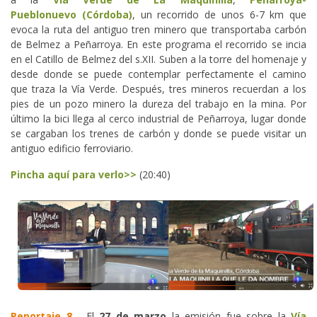
Pueblonuevo (Córdoba)
, un recorrido de unos 6-7 km que
evoca la ruta del antiguo tren minero que transportaba carbón
de Belmez a Peñarroya. En este programa el recorrido se incia
en el Catillo de Belmez del s.XII. Suben a la torre del homenaje y
desde donde se puede contemplar perfectamente el camino
que traza la Vía Verde. Después, tres mineros recuerdan a los
pies de un pozo minero la dureza del trabajo en la mina. Por
último la bici llega al cerco industrial de Peñarroya, lugar donde
se cargaban los trenes de carbón y donde se puede visitar un
antiguo edificio ferroviario.
Pincha aquí para verlo>>
(20:40)
Reportaje 8
- El
27 de marzo
la emisión fue sobre la
Vía