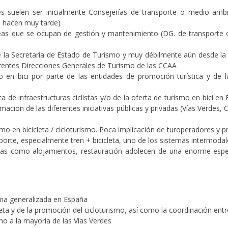
s suelen ser inicialmente Consejerías de transporte o medio amb
o hacen muy tarde)
reas que se ocupan de gestión y mantenimiento (DG. de transporte o 
e la Secretaría de Estado de Turismo y muy débilmente aún desde la
erentes Direcciones Generales de Turismo de las CCAA
 en bici por parte de las entidades de promoción turística y de l
a de infraestructuras ciclistas y/o de la oferta de turismo en bici e
rmacion de las diferentes iniciativas públicas y privadas (Vías Verde
smo en bicicleta / cicloturismo. Poca implicación de turoperadores y 
rte, especialmente tren + bicicleta, uno de los sistemas intermodales
stas como alojamientos, restauración adolecen de una enorme espec
orma generalizada en España
icleta y de la promoción del cicloturismo, así como la coordinación ent
no a la mayoría de las Vías Verdes