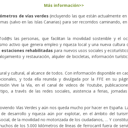
Más información>>
lómetros de vías verdes
(incluyendo las que están actualmente en 
 (salvo en las Islas Canarias) para ser recorridos caminando, en bi
Tod@s las personas, que facilitan la movilidad sostenible y el oc
smo activo que genera empleo y riqueza local y una nueva cultura 
 estaciones rehabilitadas
para nuevos usos sociales y ecoturístic
lojamiento y restauración, alquiler de bicicletas, información turístic
ral y cultural, al alcance de todos. Con información disponible en ca
ocionales, y toda ella reunida y divulgada por la FFE en su pági
visión Vive la Vía, en el canal de videos de Youtube, publicacione
po, a través de las redes sociales, asistencia a ferias, jornadas
moviendo Vías Verdes y aún nos queda mucho por hacer en España. L
l de desarrollo y riqueza aún por explotar, en el ámbito del turis
n social, de la movilidad no motorizada de los ciudadanos, … Y consti
muchos de los 5.000 kilómetros de líneas de ferrocarril fuera de ser