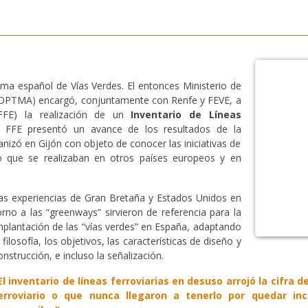
ma español de Vías Verdes. El entonces Ministerio de
MOPTMA) encargó, conjuntamente con Renfe y FEVE, a
(FFE) la realización de un
Inventario de Líneas
a FFE presentó un avance de los resultados de la
anizó en Gijón con objeto de conocer las iniciativas de
uso que se realizaban en otros países europeos y en
as experiencias de Gran Bretaña y Estados Unidos en
orno a las “greenways” sirvieron de referencia para la
mplantación de las “vías verdes” en España, adaptando
a filosofía, los objetivos, las características de diseño y
onstrucción, e incluso la señalización.
El inventario de líneas ferroviarias en desuso arrojó la cifra 
erroviario o que nunca llegaron a tenerlo por quedar in