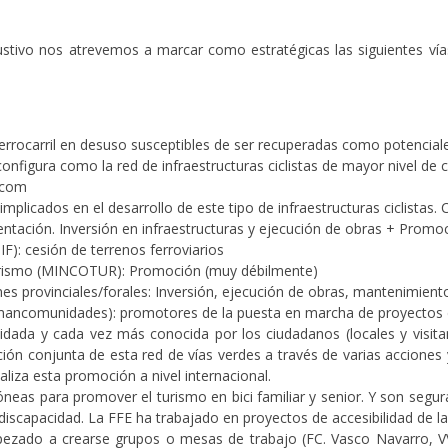
ustivo nos atrevemos a marcar como estratégicas las siguientes vías
rrocarril en desuso susceptibles de ser recuperadas como potenciales 
nfigura como la red de infraestructuras ciclistas de mayor nivel de cal
.com
mplicados en el desarrollo de este tipo de infraestructuras ciclistas. 
mentación. Inversión en infraestructuras y ejecución de obras + Promo
F): cesión de terrenos ferroviarios
Turismo (MINCOTUR): Promoción (muy débilmente)
 provinciales/forales: Inversión, ejecución de obras, mantenimiento
 mancomunidades): promotores de la puesta en marcha de proyectos d
idada y cada vez más conocida por los ciudadanos (locales y visitan
ción conjunta de esta red de vías verdes a través de varias accione
liza esta promoción a nivel internacional.
óneas para promover el turismo en bici familiar y senior. Y son seg
iscapacidad. La FFE ha trabajado en proyectos de accesibilidad de la
ado a crearse grupos o mesas de trabajo (FC. Vasco Navarro, VV 