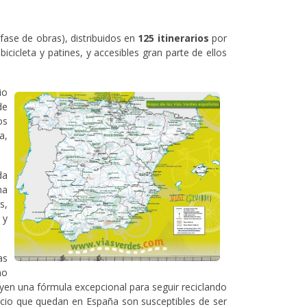
fase de obras), distribuidos en
125 itinerarios
por
cicleta y patines, y accesibles gran parte de ellos
io
de
os
a,
da
na
s,
 y
as
mo
tuyen una fórmula excepcional para seguir reciclando
vicio que quedan en España son susceptibles de ser