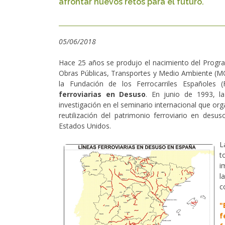
afrontar nuevos retos para el futuro.
05/06/2018
Hace 25 años se produjo el nacimiento del Progra
Obras Públicas, Transportes y Medio Ambiente (
la Fundación de los Ferrocarriles Españoles 
ferroviarias en Desuso
. En junio de 1993, l
investigación en el seminario internacional que org
reutilización del patrimonio ferroviario en des
Estados Unidos.
L
t
i
l
c
"
f