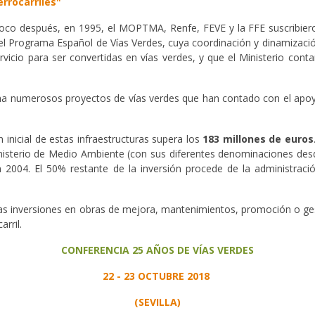
errocarriles"
oco después, en 1995, el MOPTMA, Renfe, FEVE y la FFE suscribiero
el Programa Español de Vías Verdes, cuya coordinación y dinamizaci
rvicio para ser convertidas en vías verdes, y que el Ministerio con
ha numerosos proyectos de vías verdes que han contado con el apoy
 inicial de estas infraestructuras supera los
183 millones de euros
Ministerio de Medio Ambiente (con sus diferentes denominaciones de
004. El 50% restante de la inversión procede de la administració
 las inversiones en obras de mejora, mantenimientos, promoción o ge
rril.
CONFERENCIA 25 AÑOS DE VÍAS VERDES
22 - 23 OCTUBRE 2018
(SEVILLA)