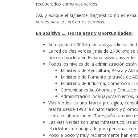
recuperados como vías verdes.
Así, y aunque el siguiente diagnóstico no es exha
verdes para los próximos tiempos.
En positivo …. (Fortalezas y Oportunidades)
Aún quedan 5.000 km de antiguas líneas de fe
La red de Vías Verdes (más de 2.700 km) se co
ocio en bicicleta en España. www.viasverdes
Todos los niveles de la administración están i
Ministerio de Agricultura, Pesca y Ali
Ministerio de Fomento (a través de ADI
Ministerio de Industria, Comercio y 
Comunidades Autónomas y Diputaciones
Administración local (ayuntamientos,
Vías Verdes es una Marca protegida, consol
realiza desde 1993 la dinamización y promo
cierta colaboración de Turespaña también rea
Las Vías verdes son unas infraestructuras id
el cicloturismo adaptado para personas con d
Poco a poco y muy recientemente han empez