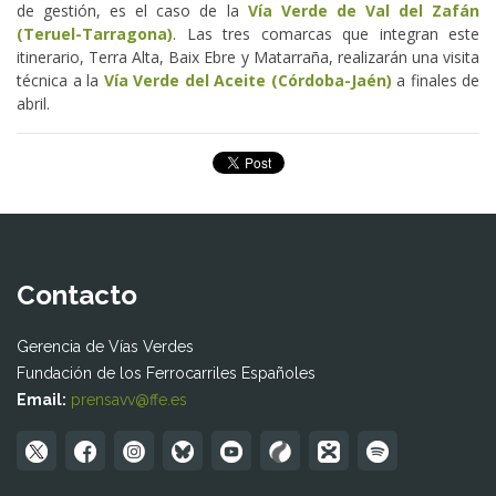
de gestión, es el caso de la
Vía Verde de Val del Zafán
(Teruel-Tarragona)
. Las tres comarcas que integran este
itinerario, Terra Alta, Baix Ebre y Matarraña, realizarán una visita
técnica a la
Vía Verde del Aceite (Córdoba-Jaén)
a finales de
abril.
Contacto
Gerencia de Vías Verdes
Fundación de los Ferrocarriles Españoles
Email:
prensavv@ffe.es