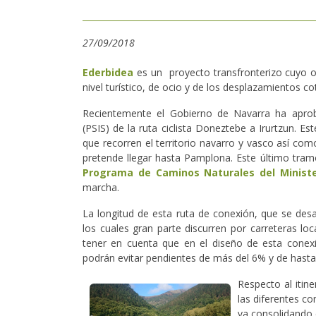
27/09/2018
Ederbidea
es un proyecto transfronterizo cuyo obj
nivel turístico, de ocio y de los desplazamientos c
Recientemente el Gobierno de Navarra ha aproba
(PSIS) de la ruta ciclista Doneztebe a Irurtzun. Es
que recorren el territorio navarro y vasco así com
pretende llegar hasta Pamplona. Este último tramo 
Programa de Caminos Naturales del Ministe
marcha.
La longitud de esta ruta de conexión, que se desar
los cuales gran parte discurren por carreteras loc
tener en cuenta que en el diseño de esta conex
podrán evitar pendientes de más del 6% y de hasta 
Respecto al itin
las diferentes c
va consolidando c