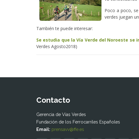
Poco a poco, se 
verdes juegan un
También te puede interesar:
Se estudia que la Vía Verde del Noroeste se in
Verdes Agosto2018)
Contacto
Gerencia de Vías Verdes
Fundación de los Ferrocarriles Españoles
Email:
prensavv@ffe.es