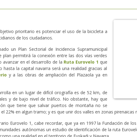
etivo prioritario es potenciar el uso de la bicicleta a
otidianos de los ciudadanos.
do un Plan Sectorial de Incidencia Supramunicipal
te plan permitirá la conexión entre las dos vías verdes
o avanzar en el desarrollo de la
Ruta Eurovelo 1
que
hasta la capital navarra será una realidad gracias al
rio
y a las obras de ampliación del Plazaola ya en
rolla en un lugar de difícil orografía es de 52 km, de
ales y de bajo nivel de tráfico. No obstante, hay que
ión que tiene que salvar puertos de montaña no se
el 22% en algun tramo; y es que unir dos valles en zonas pirenaicas n
erario Eurovelo 1, cabe recordar, que ya en 1997 la Fundación de los
omunidades autónomas un estudio de identificación de la ruta Eurov
omo una realidad en el territorio de Euskadi y Navarra.