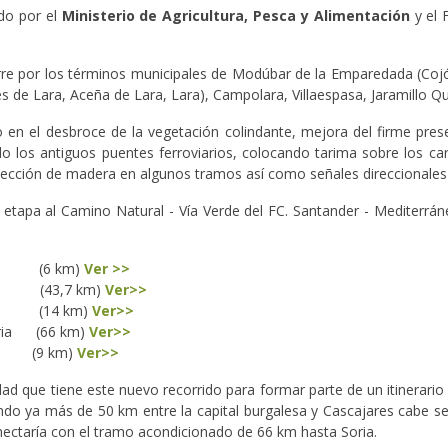
ado por el
Ministerio de Agricultura, Pesca y Alimentación
y el 
rre por los términos municipales de Modúbar de la Emparedada (Cojóba
les de Lara, Aceña de Lara, Lara), Campolara, Villaespasa, Jaramillo 
 en el desbroce de la vegetación colindante, mejora del firme prese
 los antiguos puentes ferroviarios, colocando tarima sobre los carr
tección de madera en algunos tramos así como señales direccionales y
tapa al Camino Natural - Vía Verde del FC. Santander - Mediterrán
 (6 km)
Ver >>
s (43,7 km)
Ver>>
s (14 km)
Ver>>
Soria (66 km)
Ver>>
 (9 km)
Ver>>
ad que tiene este nuevo recorrido para formar parte de un itinerario 
ndo ya más de 50 km entre la capital burgalesa y Cascajares cabe se
ectaría con el tramo acondicionado de 66 km hasta Soria.