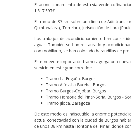
El acondicionamiento de esta vía verde cofinanci
1.317.597€.
El tramo de 37 km sobre una línea de Adif transcu
Quintanalara), Torrelara, Jurisdicción de Lara (Pau
Los trabajos de acondicionamiento han consistido
aguas. También se han restaurado y acondicionado
con mobiliario, se han colocado barandillas de pro
Este nuevo e importante tramo agrega una nueva e
servicio en este gran corredor:
Tramo La Engaña. Burgos
Tramo Alfoz-La Bureba. Burgo
Tramo Burgos-Cojóbar. Burgo
Tramo Hontoria del Pinar-Soria. Burgos - 
Tramo Jiloca. Zaragoza
De este modo es indiscutible la enorme potencialid
actual conectividad con la ciudad de Burgos habie
de unos 36 km hasta Hontoria del Pinar, donde con