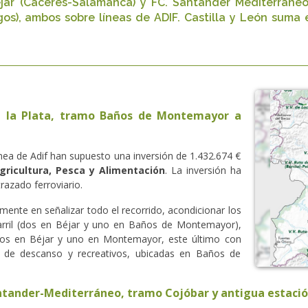
ar (Cáceres-Salamanca) y FC. Santander Mediterráneo 
gos), ambos sobre líneas de ADIF. Castilla y León suma 
e la Plata, tramo Baños de Montemayor a
línea de Adif han supuesto una inversión de 1.432.674 €
gricultura, Pesca y Alimentación
. La inversión ha
razado ferroviario.
lmente en señalizar todo el recorrido, acondicionar los
carril (dos en Béjar y uno en Baños de Montemayor),
 (dos en Béjar y uno en Montemayor, este último con
as de descanso y recreativos, ubicadas en Baños de
ntander-Mediterráneo, tramo Cojóbar y antigua estación