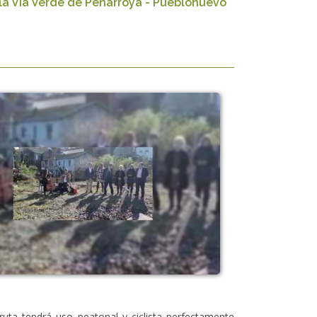
la Vía Verde de Peñarroya - Pueblonuevo
ruta tendrá uso peatonal y ciclista perfectamente