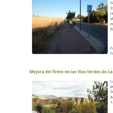
G
E
r
a
e
f
F
Fo
Mejora del firme en las Vías Verdes de La
L
p
5
A
T