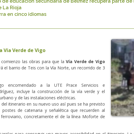
to de educación secundaria de Bélmez recupera parte de 
e La Rioja
rra en cinco idiomas
la Vía Verde de Vigo
 comienzo las obras para que la
Vía Verde de Vigo
 el barrio de Teis con la Vía Norte, un recorrido de 3
igo encomendado a la UTE Prace Servicios e
guez, incluye la construcción de la vía verde y el
rbano y de las instalaciones eléctricas.
a del itinerario en su nuevo uso así pues se ha previsto
 postes de catenaria y señalética que recuerden al
ferroviario, concretamente el de la línea Moforte de
arelas para conseguir una mayor accesibilidad en el itinerario. La 