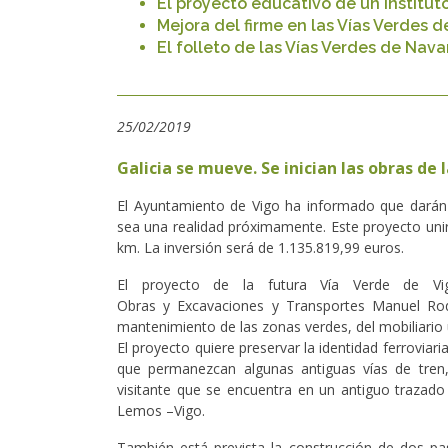
El proyecto educativo de un Institu
Mejora del firme en las Vías Verdes d
El folleto de las Vías Verdes de Nava
25/02/2019
​Galicia se mueve. Se inician las obras de 
El Ayuntamiento de Vigo ha informado que darán
sea una realidad próximamente. Este proyecto unirá
km. La inversión será de 1.135.819,99 euros.
El proyecto de la futura Vía Verde de V
Obras y Excavaciones y Transportes Manuel Rodrí
mantenimiento de las zonas verdes, del mobiliario u
El proyecto quiere preservar la identidad ferroviari
que permanezcan algunas antiguas vías de tren,
visitante que se encuentra en un antiguo trazado 
Lemos –Vigo.
También está prevista la construcción de dos pas