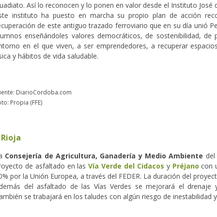
uadiato. Así lo reconocen y lo ponen en valor desde el Instituto José
ste instituto ha puesto en marcha su propio plan de acción rec
ecuperación de este antiguo trazado ferroviario que en su día unió Pe
lumnos enseñándoles valores democráticos, de sostenibilidad, de p
ntorno en el que viven, a ser emprendedores, a recuperar espaci
ísica y hábitos de vida saludable.
uente: DiarioCordoba.com
to: Propia (FFE)
 Rioja
a
Consejería de Agricultura, Ganadería y Medio Ambiente
de
royecto de asfaltado en las
Vía Verde del Cidacos
y
Préjano
con 
0% por la Unión Europea, a través del FEDER. La duración del proyec
demás del asfaltado de las Vías Verdes se mejorará el drenaje y 
ambién se trabajará en los taludes con algún riesgo de inestabilidad y